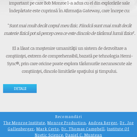
important pe care Bob Monroe l-a adus cu el din explorările sale
îndepărtate este cuprinsă în Afirmaţia Gateway, care începe cu:
"
Sunt mai mult decât corpul meu fizic. Fiindcă sunt mai mult decât
materie fizică pot să percep ceea ce este dincolo de tărâmul lumii fizice
".
El a lăsat ca moştenire umanităţii un sistem de dezvoltare a
conştiinţei, extrem de comprehensibil, bazată pe tehnologia Hemi-
Sync®, prin care oricine poate explora tărâmurile necunoscute ale
conştiinţei, dincolo limitările spaţiului şi timpului.
DETALII
Recomandări
The Monroe Institute
,
Monroe Production
,
Andrea Berger
,
Dr. Joe
Gallenberger
,
Mark Certo
,
Dr. Thomas Campbell
,
Institute Of
Noetic Science
,
Daniel C. Muntean