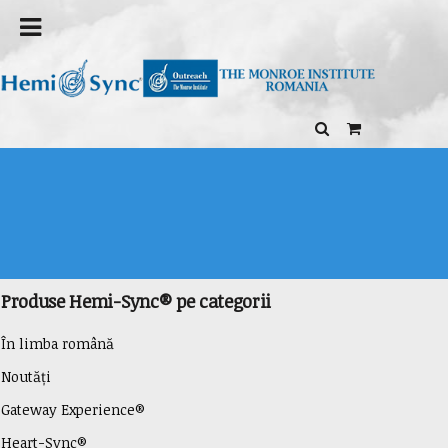
Home
/
Health Issues
/ Stroke Recovery
Stroke Recovery
Stroke Recovery
Produse Hemi-Sync® pe categorii
În limba română
Noutăți
Gateway Experience®
Heart-Sync®