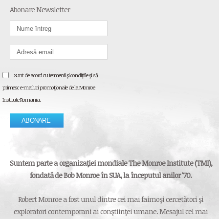
Abonare Newsletter
Sunt de acord cu termenii şi condiţiile şi să
primesc e-mailuri promoţionale de la Monroe
Institute Romania.
Suntem parte a organizaţiei mondiale The Monroe Institute (TMI),
fondată de Bob Monroe în SUA, la începutul anilor '70.
Robert Monroe a fost unul dintre cei mai faimoşi cercetători şi
exploratori contemporani ai conştiinţei umane. Mesajul cel mai