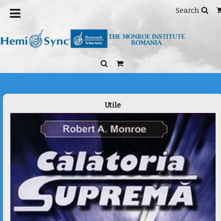
Home
/
Health Issues
/
Pain Management
/ Brain: Support &
Search
Maintenance
Utile