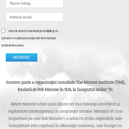
Sunt de acord cu termenii şi condiţiile şi să
primesc e-mailuri promoţionale de la Monroe
Institute Romania.
Suntem parte a organizaţiei mondiale The Monroe Institute (TMI),
fondată de Bob Monroe în SUA, la începutul anilor '70.
Robert Monroe a fost unul dintre cei mai faimoşi cercetători şi
exploratori contemporani ai conştiinţei umane. Mesajul cel mai
important pe care Bob Monroe l-a adus cu el din explorările sale
îndepărtate este cuprinsă în Afirmaţia Gateway, care începe cu: