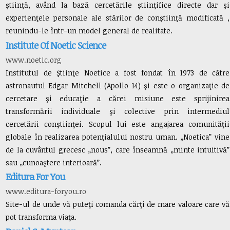
ştiinţă, având la bază cercetările ştiinţifice directe dar şi
experienţele personale ale stărilor de conştiinţă modificată ,
reunindu-le într-un model general de realitate.
Institute Of Noetic Science
www.noetic.org
Institutul de Ştiinţe Noetice a fost fondat în 1973 de către
astronautul Edgar Mitchell (Apollo 14) şi este o organizaţie de
cercetare şi educaţie a cărei misiune este sprijinirea
transformării individuale şi colective prin intermediul
cercetării conştiinţei. Scopul lui este angajarea comunităţii
globale în realizarea potenţialului nostru uman. „Noetica” vine
de la cuvântul grecesc „nous”, care înseamnă „minte intuitivă”
sau „cunoaştere interioară”.
Editura For You
www.editura-foryou.ro
Site-ul de unde vă puteţi comanda cărţi de mare valoare care vă
pot transforma viaţa.