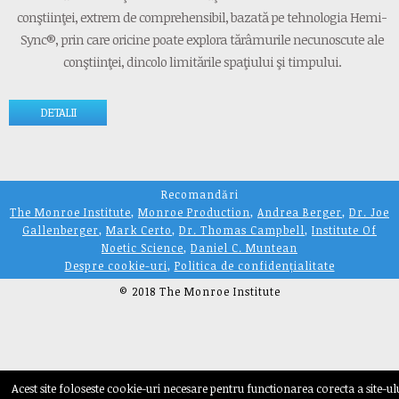
conştiinţei, extrem de comprehensibil, bazată pe tehnologia Hemi-
Sync®, prin care oricine poate explora tărâmurile necunoscute ale
conştiinţei, dincolo limitările spaţiului şi timpului.
DETALII
Recomandări
The Monroe Institute
,
Monroe Production
,
Andrea Berger
,
Dr. Joe
Gallenberger
,
Mark Certo
,
Dr. Thomas Campbell
,
Institute Of
Noetic Science
,
Daniel C. Muntean
Despre cookie-uri
,
Politica de confidențialitate
© 2018 The Monroe Institute
Acest site foloseste cookie-uri necesare pentru functionarea corecta a site-ul