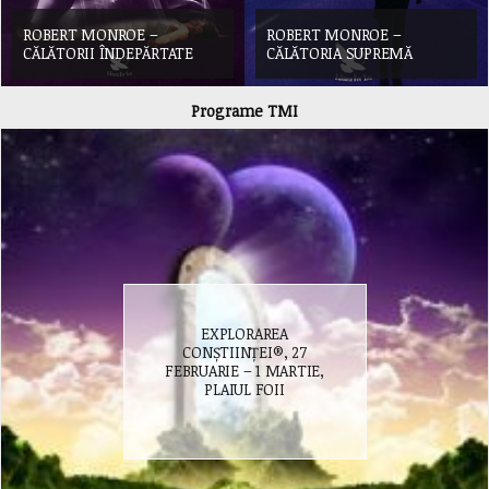
ROBERT MONROE –
ROBERT MONROE –
C
CĂLĂTORII ÎNDEPĂRTATE
CĂLĂTORIA SUPREMĂ
C
Programe TMI
EXPLORAREA
CONȘTIINȚEI®, 27
FEBRUARIE – 1 MARTIE,
PLAIUL FOII