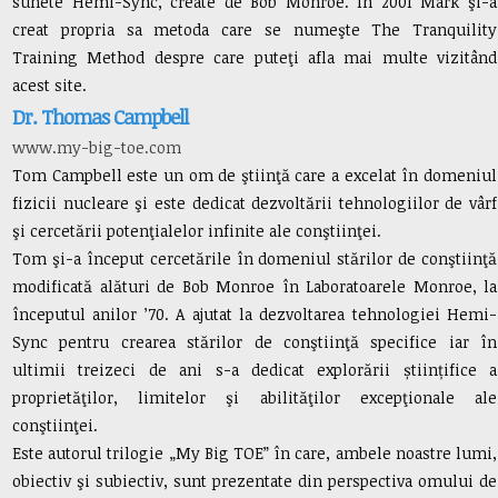
sunete Hemi-Sync, create de Bob Monroe. În 2001 Mark şi-a
creat propria sa metoda care se numeşte The Tranquility
Training Method despre care puteţi afla mai multe vizitând
acest site.
Dr. Thomas Campbell
www.my-big-toe.com
Tom Campbell este un om de ştiinţă care a excelat în domeniul
fizicii nucleare şi este dedicat dezvoltării tehnologiilor de vârf
şi cercetării potenţialelor infinite ale conştiinţei.
Tom şi-a început cercetările în domeniul stărilor de conştiinţă
modificată alături de Bob Monroe în Laboratoarele Monroe, la
începutul anilor ’70. A ajutat la dezvoltarea tehnologiei Hemi-
Sync pentru crearea stărilor de conştiinţă specifice iar în
ultimii treizeci de ani s-a dedicat explorării științifice a
proprietăţilor, limitelor şi abilităţilor excepţionale ale
conştiinţei.
Este autorul trilogie „My Big TOE” în care, ambele noastre lumi,
obiectiv şi subiectiv, sunt prezentate din perspectiva omului de