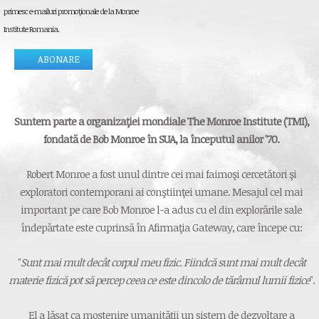
primesc e-mailuri promoţionale de la Monroe
Institute Romania.
Suntem parte a organizaţiei mondiale The Monroe Institute (TMI),
fondată de Bob Monroe în SUA, la începutul anilor '70.
Robert Monroe a fost unul dintre cei mai faimoşi cercetători şi
exploratori contemporani ai conştiinţei umane. Mesajul cel mai
important pe care Bob Monroe l-a adus cu el din explorările sale
îndepărtate este cuprinsă în Afirmaţia Gateway, care începe cu:
"
Sunt mai mult decât corpul meu fizic. Fiindcă sunt mai mult decât
materie fizică pot să percep ceea ce este dincolo de tărâmul lumii fizice
".
El a lăsat ca moştenire umanităţii un sistem de dezvoltare a