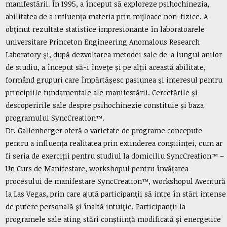
manifestării. În 1995, a început să exploreze psihochinezia,
abilitatea de a influența materia prin mijloace non-fizice. A
obţinut rezultate statistice impresionante în laboratoarele
universitare Princeton Engineering Anomalous Research
Laboratory şi, după dezvoltarea metodei sale de-a lungul anilor
de studiu, a început să-i înveţe și pe alții această abilitate,
formând grupuri care împărtăşesc pasiunea şi interesul pentru
principiile fundamentale ale manifestării. Cercetările și
descoperirile sale despre psihochinezie constituie și baza
programului SyncCreation™.
Dr. Gallenberger oferă o varietate de programe concepute
pentru a influența realitatea prin extinderea conștiinței, cum ar
fi seria de exerciții pentru studiul la domiciliu SyncCreation™ –
Un Curs de Manifestare, workshopul pentru învățarea
procesului de manifestare SyncCreation™, workshopul Aventură
la Las Vegas, prin care ajută participanţii să intre în stări intense
de putere personală şi înaltă intuiţie. Participanții la
programele sale ating stări conștiință modificată și energetice