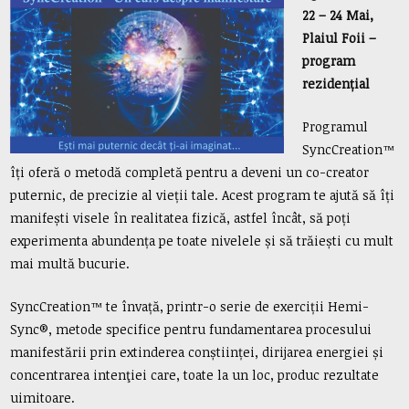
22 – 24 Mai,
Plaiul Foii –
program
rezidențial
Programul
SyncCreation™
îți oferă o metodă completă pentru a deveni un co-creator
puternic, de precizie al vieții tale. Acest program te ajută să îți
manifești visele în realitatea fizică, astfel încât, să poți
experimenta abundența pe toate nivelele și să trăiești cu mult
mai multă bucurie.
SyncCreation™ te învață, printr-o serie de exerciții Hemi-
Sync®, metode specifice pentru fundamentarea procesului
manifestării prin extinderea conștiinței, dirijarea energiei și
concentrarea intenţiei care, toate la un loc, produc rezultate
uimitoare.