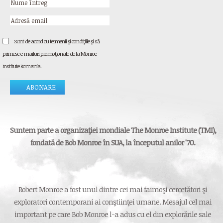
Sunt de acord cu termenii şi condiţiile şi să
primesc e-mailuri promoţionale de la Monroe
Institute Romania.
Suntem parte a organizaţiei mondiale The Monroe Institute (TMI),
fondată de Bob Monroe în SUA, la începutul anilor '70.
Robert Monroe a fost unul dintre cei mai faimoşi cercetători şi
exploratori contemporani ai conştiinţei umane. Mesajul cel mai
important pe care Bob Monroe l-a adus cu el din explorările sale