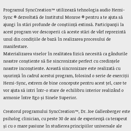
Programul SyncCreation™ utilizează tehnologia audio Hemi-
Sync ® dezvoltată de Institutul Monroe ® pentru a te ajuta să
ajungi în stări profunde de conștiință extinsă. Participanţii la
acest program vor descoperii că aceste stări de vârf reprezintă
unul din condițiile de bază în realizarea procesului de
manifestare.
Materializarea viselor în realitatea fizică necesită ca gândurile
noastre conștiente să fie sincronizate perfect cu credințele
noastre inconștiente. Această sincronizare este realizată cu
ușurință în cadrul acestui program, folosind o serie de exerciții
Hemi-Sync, extrem de bine concepute pentru acest țel, care te
vor ajuta să intri într-o stare de echilibru interior realizând o
armonie între Ego și Sinele Superior.
Creatorul programului SyncCreation™, Dr. Joe Gallenberger este
psiholog clinician, cu peste 30 de ani de experienţă ca terapeut
și cu o mare pasiune în studierea principiilor universale ale