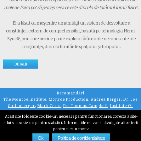
materie fizică pot să percep ceea ce este dincolo de tărâmul lumii fizice
".
El a lăsat ca moştenire umanităţii un sistem de dezvoltare a
conştiinţei, extrem de comprehensibil, bazată pe tehnologia Hemi-
Sync®, prin care oricine poate explora tărâmurile necunoscute ale
conştiinţei, dincolo limitările spaţiului şi timpului.
DETALII
Recomandări
The Monroe Institute
,
Monroe Production
,
Andrea Berger
,
Dr. Joe
Gallenberger
,
Mark Certo
,
Dr. Thomas Campbell
,
Institute Of
Noetic Science
,
Daniel C. Muntean
Acest site foloseste cookie-uri necesare pentru functionarea corecta a site-
Despre cookie-uri
,
Politica de confidențialitate
ului si cookie-uri pentru statistici. Informatiile nu vor fi divulgate altor terti
© 2018 The Monroe Institute
pentru niciun motiv.
Ok
Politica de confidentialitate