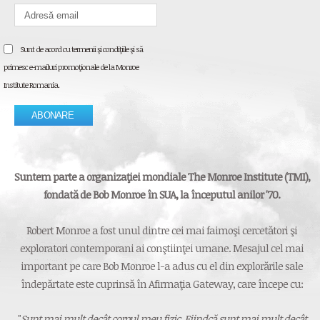
Sunt de acord cu termenii şi condiţiile şi să
primesc e-mailuri promoţionale de la Monroe
Institute Romania.
Suntem parte a organizaţiei mondiale The Monroe Institute (TMI),
fondată de Bob Monroe în SUA, la începutul anilor '70.
Robert Monroe a fost unul dintre cei mai faimoşi cercetători şi
exploratori contemporani ai conştiinţei umane. Mesajul cel mai
important pe care Bob Monroe l-a adus cu el din explorările sale
îndepărtate este cuprinsă în Afirmaţia Gateway, care începe cu:
"
Sunt mai mult decât corpul meu fizic. Fiindcă sunt mai mult decât