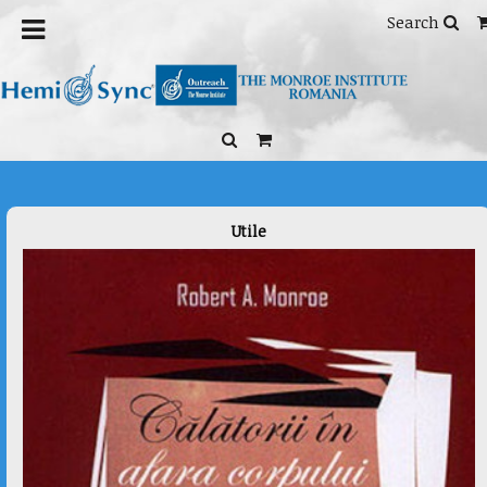
Home
/
Mind Food® - Mind exercises
/ Mediumship: Working
Search
with Your Guides
Utile