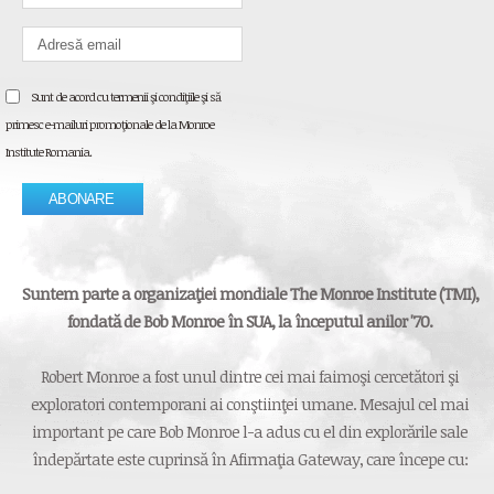
Sunt de acord cu termenii şi condiţiile şi să
primesc e-mailuri promoţionale de la Monroe
Institute Romania.
Suntem parte a organizaţiei mondiale The Monroe Institute (TMI),
fondată de Bob Monroe în SUA, la începutul anilor '70.
Robert Monroe a fost unul dintre cei mai faimoşi cercetători şi
exploratori contemporani ai conştiinţei umane. Mesajul cel mai
important pe care Bob Monroe l-a adus cu el din explorările sale
îndepărtate este cuprinsă în Afirmaţia Gateway, care începe cu: