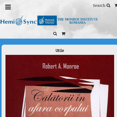
Home
/
Health Issues
/
Pregnancy/Childbirth
/ Catnapper
Search
Utile