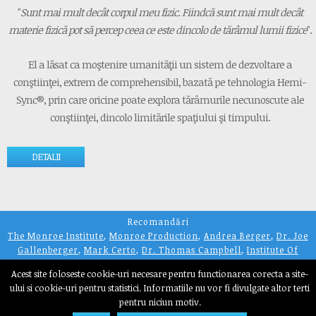
"
Sunt mai mult decât corpul meu fizic. Fiindcă sunt mai mult decât
materie fizică pot să percep ceea ce este dincolo de tărâmul lumii fizice
".
El a lăsat ca moştenire umanităţii un sistem de dezvoltare a
conştiinţei, extrem de comprehensibil, bazată pe tehnologia Hemi-
Sync®, prin care oricine poate explora tărâmurile necunoscute ale
conştiinţei, dincolo limitările spaţiului şi timpului.
DETALII
Recomandări
The Monroe Institute
,
Monroe Production
,
Andrea Berger
,
Dr. Joe
Gallenberger
,
Mark Certo
,
Dr. Thomas Campbell
,
Institute Of
Noetic Science
,
Daniel C. Muntean
Acest site foloseste cookie-uri necesare pentru functionarea corecta a site-
Despre cookie-uri
,
Politica de confidențialitate
ului si cookie-uri pentru statistici. Informatiile nu vor fi divulgate altor terti
© 2018 The Monroe Institute
pentru niciun motiv.